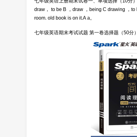
七年级英语上册期末试卷一、单项选择（10分）（ ）11.I am go
draw， to be B ，draw ，being C drawing ，to b
room. old book is on it.A a。
七年级英语期末考试试题 第一卷选择题（50分）