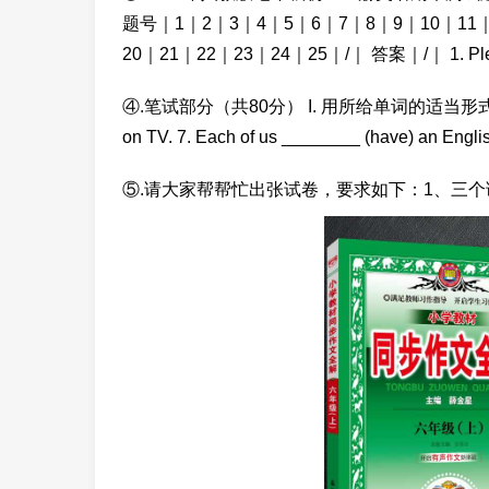
题号｜1｜2｜3｜4｜5｜6｜7｜8｜9｜10｜11｜
20｜21｜22｜23｜24｜25｜/｜ 答案｜/｜ 1. Plea
④.笔试部分（共80分） I. 用所给单词的适当形式填空。（1
on TV. 7. Each of us ________ (have) an Engl
⑤.请大家帮帮忙出张试卷，要求如下：1、三