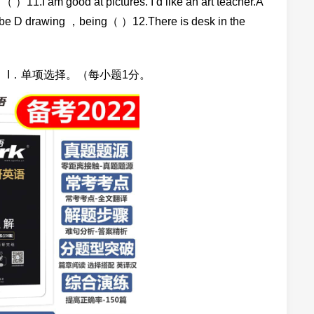
od at pictures. I‘d like an art teacher.A
e D drawing ，being（ ）12.There is desk in the
 I．单项选择。（每小题1分。