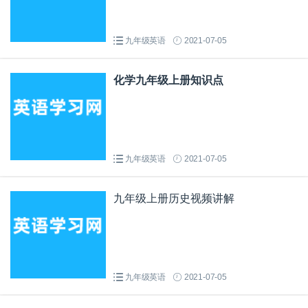
九年级英语
2021-07-05
化学九年级上册知识点
九年级英语
2021-07-05
九年级上册历史视频讲解
九年级英语
2021-07-05