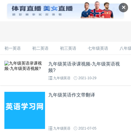
✕
初一英语
初二英语
初三英语
七年级英语
八年
九年级英语录课视频-九年级英语视
频?
九年级英语
2021-10-29
九年级英语作文带翻译
九年级英语
2021-07-05