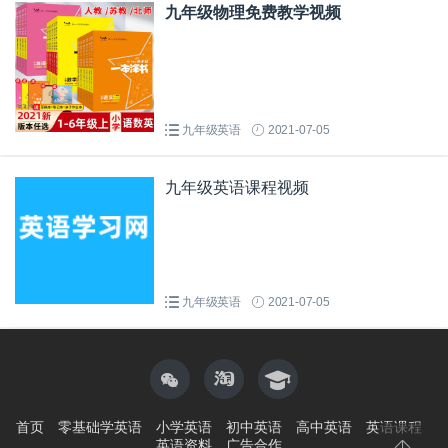
九年级物理免费教学视频
九年级英语
2021-07-05
九年级英语课程视频
九年级英语
2021-07-05
首页
零基础学英语
小学英语
初中英语
高中英语
英语课程
英语资料
广告合作