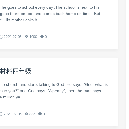
 he goes to school every day .The school is next to his
goes there on foot and comes back home on time . But
ate. His mother asks h…
2021-07-05
1090
0
材料四年级
to church and starts talking to God. He says: "God, what is
ars to you?" and God says: "A penny", then the man says:
 a million ye…
2021-07-05
833
0