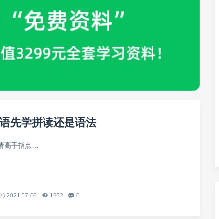
语先学拼读还是语法
请高手指点…
2021-07-06
1952
0