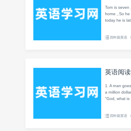
Tom is seven ,
home ,.So he 
today he is l
四年级英语
英语阅读
1. A man goes 
a million doll
"God, what is
四年级英语