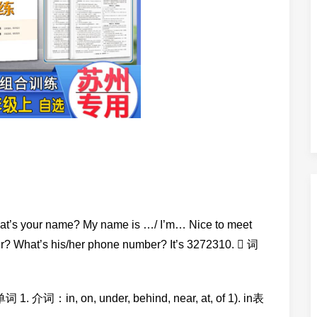
your name? My name is …/ I’m… Nice to meet
What’s his/her phone number? It’s 3272310.  词
, on, under, behind, near, at, of 1). in表