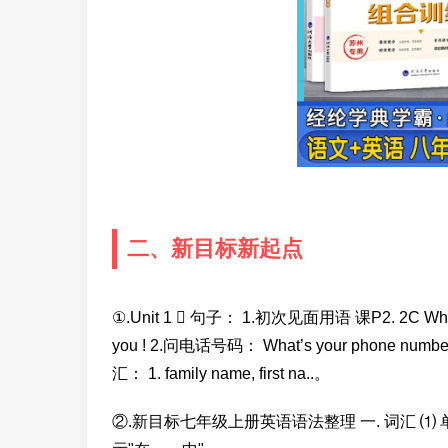
二、新目标新起点
①.Unit 1  句子： 1.初次见面用语 课P2. 2C What’s 
you ! 2.问电话号码： What’s your phone number? 
汇： 1. family name, first na..。
②.新目标七年级上册英语语法整理 一. 词汇 ⑴ 单词 1. 介词：in