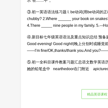
示"在……中"。
③.初一英语语法练习题 I. be动词(用be动词的正确形式填空) 
chubby? 2.Where ______ your book on snakes
4.There _____ nine people in my family. 5.---H
④.新目标七年级英语语法及重点知识总结 预备篇1.打招呼用语
Good evening! Good night!(晚上分别时或睡觉前
——I’m fine/OK,thanks/thank you.And you?———
⑤.初一全科目课件教案习题汇总语文数学英语历史地理 un
她的铅笔盒中 nearthedoor在门附近 apictureo
精品英语课程