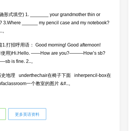
1. _______ your grandmother thin or
? 3.Where ______ my pencil case and my notebook?
o..。
： Good morning! Good afternoon!
使用)Hi.Hello. ——How are you?———How’s sb?
sb is fine. 2..。
derthechair在椅子下面 inherpencil-box在
faclassroom一个教室的图片 &#..。
更多英语资料