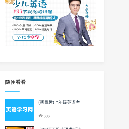
随便看看
(新目标)七年级英语考
606