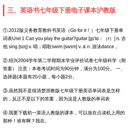
三、英语书七年级下册电子课本沪教版
①.2012版义务教育教科书英语（Go for it！）七年级下册单
词表Unit 1 Can you play the guitar?guitar [ɡɪ'tɑ：（r）] n. 吉
他 sing [sɪŋ] v. 唱；唱歌swim [swɪm] v. & n. 游泳dance 。
②.绍兴2004学年第二学期期末学业评价试卷七年级科学（附
答案） 注意：本卷考试时间为90分钟，满分为100分。 一、
选择题(本题有20小题，每小题2分。
③.虽然我不是很清楚浙教版七年级下册英语单词表是怎样
的，反正不是以下的答案，因为这是人教版的单词表
④.我要下载初一英语人教版的课本，可以放在点读机上用的
那种！谁有啊？我在。