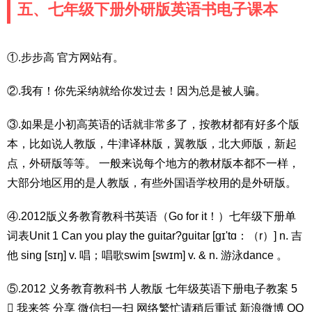
五、七年级下册外研版英语书电子课本
①.步步高 官方网站有。
②.我有！你先采纳就给你发过去！因为总是被人骗。
③.如果是小初高英语的话就非常多了，按教材都有好多个版
本，比如说人教版，牛津译林版，翼教版，北大师版，新起
点，外研版等等。 一般来说每个地方的教材版本都不一样，
大部分地区用的是人教版，有些外国语学校用的是外研版。
④.2012版义务教育教科书英语（Go for it！）七年级下册单
词表Unit 1 Can you play the guitar?guitar [ɡɪ'tɑ：（r）] n. 吉
他 sing [sɪŋ] v. 唱；唱歌swim [swɪm] v. & n. 游泳dance 。
⑤.2012 义务教育教科书 人教版 七年级英语下册电子教案 5
 我来答 分享 微信扫一扫 网络繁忙请稍后重试 新浪微博 QQ