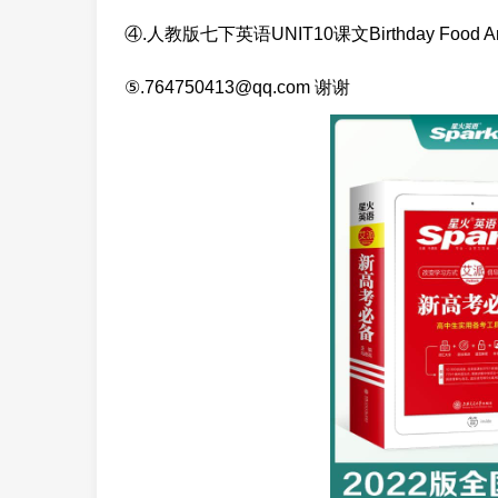
④.人教版七下英语UNIT10课文Birthday Food 
⑤.764750413@qq.com 谢谢