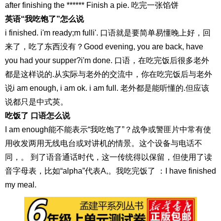
after finishing the ****** Finish a pie. 吃完一张馅饼
英语“我吃饱了”怎么说
i finished. i'm ready;m fulli'. 口语就是要简单易懂晚上好，回
来了，吃了东西没有？Good evening, you are back, have
you had your supper?i'm done. 口语，在吃完饭后很多老外
都是这样说的.从实际与老外的交流中，你在吃完饭后与老外
说i am enough, i am ok. i am full. 老外都是能听懂的.但应该
说都只是中式英。
吃饭了 口语怎么说
I am enough能不能表示“我吃饱了”？战争或警匪片中常有使
用收发两用无线电台或对讲机的情景。这个设备与电话不
同，。 到了语音通话时代，这一传统得以保留，但使用了读
音字母表，比如“alpha”代表A,。我吃完饭了 ：I have finished
my meal.