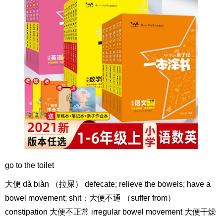
go to the toilet
大便 dà biàn （拉屎） defecate; relieve the bowels; have a
bowel movement; shit：大便不通 （suffer from）
constipation 大便不正常 irregular bowel movement 大便干燥