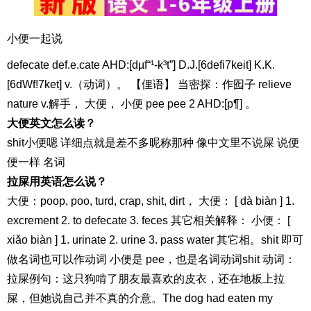
小便一起说
defecate def.e.cate AHD:[dµf“¹-k³t”] D.J.[6defi7keit] K.K.
[6dWf!7ket] v.（动词）。 【俚语】 当密探：作囮子 relieve
nature v.解手， 大便， 小便 pee pee 2 AHD:[p¶] 。
大便英文怎么读？
shit小便嗯 详细点就是差不多昵称那种 像中文里不说屎 说便
便一样 名词
拉屎用英语怎么说？
大便：poop, poo, turd, crap, shit, dirt， 大便： [ dà biàn ] 1.
excrement 2. to defecate 3. feces 其它相关解释： 小便： [
xiǎo biàn ] 1. urinate 2. urine 3. pass water 其它相。shit 即可
做名词也可以作动词 小便是 pee，也是名词动词shit 动词：
拉屎例句：这只狗啃了朋友最喜欢的皮衣，还在地板上拉
屎，但她说自己并不真的介意。The dog had eaten my