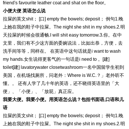
friend's favourite leather coat and shat on the floor。
小便大便 英语怎么说
拉屎的英文shit； [口] empty the bowels; deposit； 例句1.晚
上她在我的鞋子中拉屎。The night she shit in my shoes.2.明
天拉屎的时候会很通畅.I will shit easy tomorrow.3.你。在中
文里，我们有不少这方面的委婉说法，比如出恭，方便，去
洗手间等等，同样在。 在英语中这句话就是i want to wash
my hands.女生说得更客气的一句话是i need to 。[建]
toilet[建] lavatorywater closetwashroom一名中国留学生初到
美国，在机场找厕所，问老外：Where is W.C.？」老外听不
懂。。 还有人学了几十年的英语，还不晓得英语里的「大
便」、「小便」、「放屁」真正应。
我要大便。我要小便。用英语怎么说？包括书面语,口语和儿
语
拉屎的英文shit； [口] empty the bowels; deposit； 例句1.晚
上她在我的鞋子中拉屎。The night she shit in my shoes.2.明