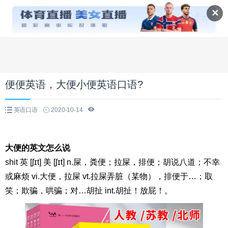
✕
便便英语，大便小便英语口语?
英语口语
2020-10-14
大便的英文怎么说
shit 英 [ʃɪt] 美 [ʃɪt] n.屎，粪便；拉屎，排便；胡说八道；不幸
或麻烦 vi.大便，拉屎 vt.拉屎弄脏（某物），排便于…；取
笑；欺骗，哄骗；对…胡扯 int.胡扯！放屁！。