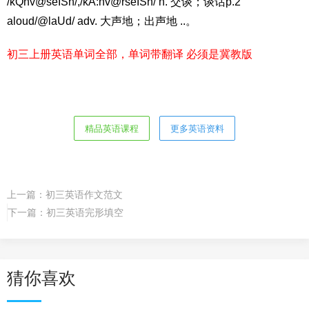
/kQnv@seISn/,/kA:nv@rseISn/ n. 交谈；谈话p.2
aloud/@laUd/ adv. 大声地；出声地 ..。
初三上册英语单词全部，单词带翻译 必须是冀教版
精品英语课程
更多英语资料
上一篇：
初三英语作文范文
下一篇：
初三英语完形填空
猜你喜欢