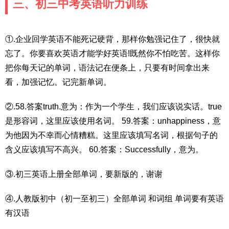
三、初三中考英语听力训练
①.企业回学英语不能死记硬背，那样你勉强记住了，很快就
忘了。你要喜欢英语才能学好英语!既然你不怕吃苦。这样你
把你每天记的单词，语法记在便条上，只要有时间拿出来
看，加强记忆。记完新单词。
②.58.答案truth.意为：作为一个学生，我们应该说实话。true
是形容词，这里应该使用名词。 59.答案：unhappiness，意
为他因为不幸而心情糟糕。这里应该填写名词，根据句子的
含义应该填写不高兴。 60.答案：Successfully，意为。
③.初三英语上册全部单词，要新版的，谢谢
④.人教版初中（初一至初三）全部单词 和词组 单词要有英语
有汉语