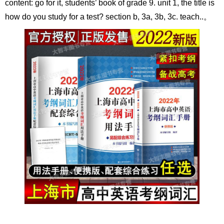
content: go for it, students’ book of grade 9. unit 1, the title is
how do you study for a test? section b, 3a, 3b, 3c. teach..。