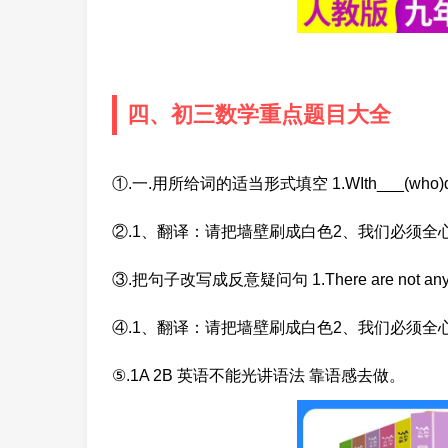
四、初三数学重点题目大全
①.一.用所给词的适当形式填空 1.WIth___(who)did you
②.1、翻译：请把墙壁刷成白色2、我们必须全
③.把句子改写成反意疑问句 1.There are not any books 
④.1、翻译：请把墙壁刷成白色2、我们必须全
⑤.1A 2B 英语不能光讲语法 靠语感去做。