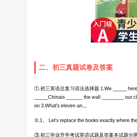
二、初三真题试卷及答案
①.初三英语总复习语法选择题 1.We _____ here today. A. a
_____Chinais ______ the wall ________ our classro
on 3.What's eleven an..。
②.1、 Let's replace the books exactly wher
③.初三毕业升学考试英语试题及答案本试题分两