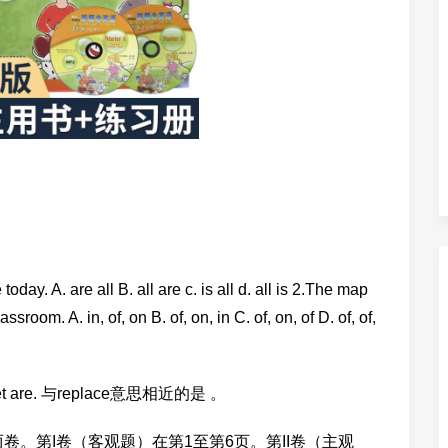
re all B. all are c. is all d. all is 2.The map
om. A. in, of, on B. of, on, in C. of, on, of D. of, of,
e thet are. 与replace意思相近的是 。
卷。第I卷（客观题）在第1至第6页。第II卷（主观