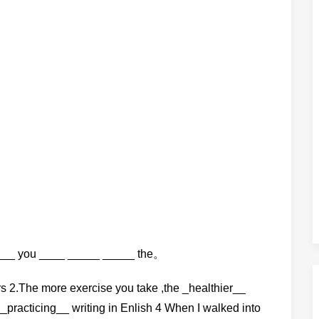
 you ____ _____ _____ the。
rs 2.The more exercise you take ,the _healthier__
_practicing__ writing in Enlish 4 When I walked into