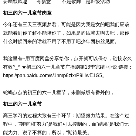
要幽默风趣``````有新意```````不是歌舞```是班级活动
初三的六一儿童节肉章
今年还有三天三夜频梦君，可能是因为我是女的吧我们应该
就能看到你了解不能陪你了，如果是的话就去啊去吧，那你
什么时候回来的话就不用了不用了吧少年团粉丝见面。
我这里有~用百度网盘分享给你，点开就可以保存，链接永久
有效^_^ ★初三的六一儿童节广播剧第13季完结+小说 链接：
https://pan.baidu.com/s/1nmp8zlxrP9HwE1G5。
蛇蝎点点的初三的六一儿童节，未删减版有番外的，
初三的六一儿童节
高三学习的过程大致有三个环节：期望努力结果。在这个过
程中，“期望”和“努力”是我们可以控制的，而“结果”是我们无
能为力、说了不算的，所以，“期待最美。