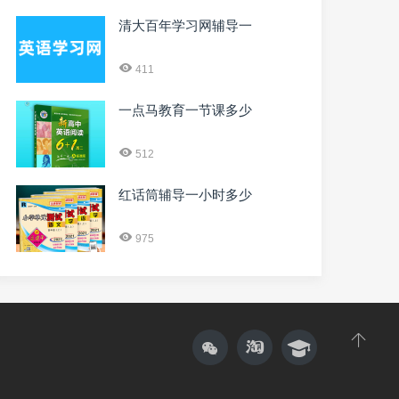
清大百年学习网辅导一
411
一点马教育一节课多少
512
红话筒辅导一小时多少
975