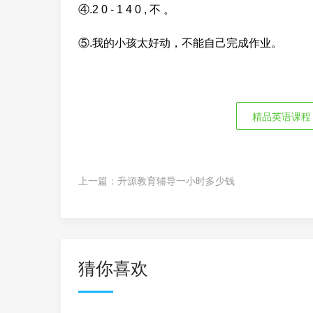
④.2 0 - 1 4 0 , 不 。
⑤.我的小孩太好动，不能自己完成作业。
精品英语课程
上一篇：
升源教育辅导一小时多少钱
猜你喜欢