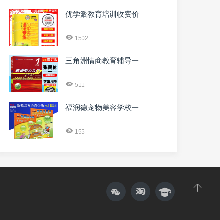
优学派教育培训收费价
1502
三角洲情商教育辅导一
511
福润德宠物美容学校一
155