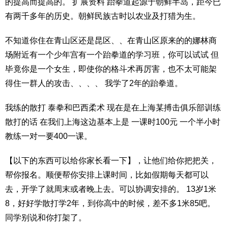
的提高而提高的。 扩展资料 跆拳道起源于朝鲜半岛，距今已
有两千多年的历史。朝鲜民族古时以农业及打猎为生。
不知道你住在青山区还是昆区、、在青山区原来的的娜林商
场附近有一个少年宫有一个跆拳道的学习班，你可以试试 但
毕竟你是一个女生，即使你的格斗术再厉害，也不太可能架
得住一群人的攻击、、、、 我学了2年的跆拳道。
我练的散打 泰拳和巴西柔术 现在是在上海某搏击俱乐部训练
散打的话 在我们上海这边基本上是 一课时100元 一个半小时
教练一对一要400一课。
【以下的东西可以给你家长看一下】，让他们给你把把关，
帮你报名。顺便帮你安排上课时间，比如假期每天都可以
去，开学了就周末或者晚上去。可以协调安排的。 13岁1米
8，好好学散打学2年，到你高中的时候，差不多1米85吧。
同学别说和你打架了。