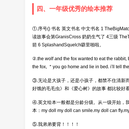
四、一年级优秀的绘本推荐
①.序号() 书名 英文书名 中文书名 1 TheBigMatc
读故事会第GranisCross 奶奶生气了 4三级 TheTr
箭 6 SplashandSquelch噼里啪啦。
②.the wolf and the fox wanted to eat the rabbit, 
the fox, ＂you go home and lie in bed. i'll tell t
③.无论是大孩子，还是小孩子，都禁不住清新
好饿的毛毛虫》和《爱心树》的故事 都比较好
④.英文绘本一般都是分龄分级。从一级开始，
本：my doll my doll can smile.my doll can fly.my 
⑤.我弟弟要背！！！！