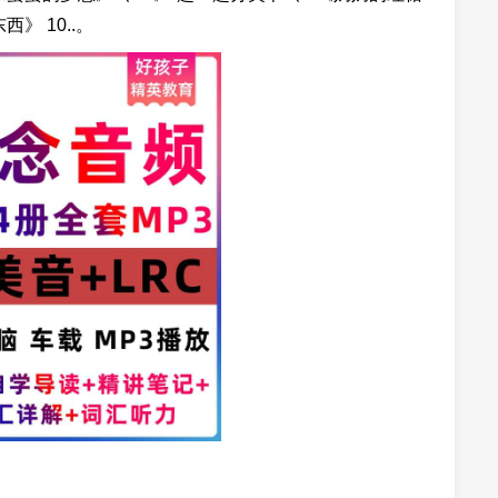
》 10..。