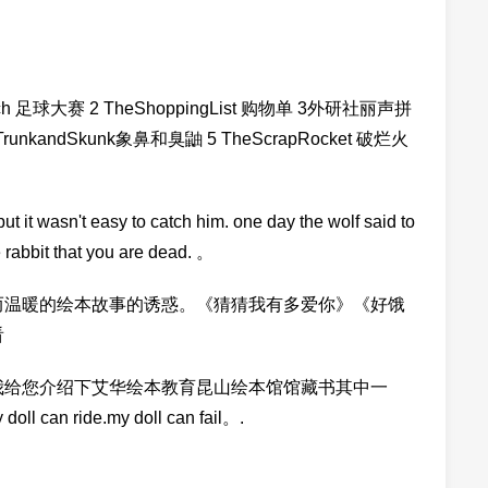
h 足球大赛 2 TheShoppingList 购物单 3外研社丽声拼
unkandSkunk象鼻和臭鼬 5 TheScrapRocket 破烂火
but it wasn't easy to catch him. one day the wolf said to
he rabbit that you are dead. 。
而温暖的绘本故事的诱惑。《猜猜我有多爱你》《好饿
看
我给您介绍下艾华绘本教育昆山绘本馆馆藏书其中一
doll can ride.my doll can fail。.