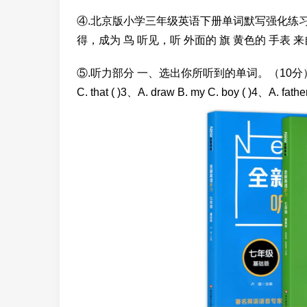
④.北京版小学三年级英语下册单词默写强化练习 明
得，成为 鸟 听见，听 外面的 旗 黄色的 手表 来自，
⑤.听力部分 一、选出你所听到的单词。（10分） （ ）1、A. gi
C. that ( )3、A. draw B. my C. boy ( )4、A. fath