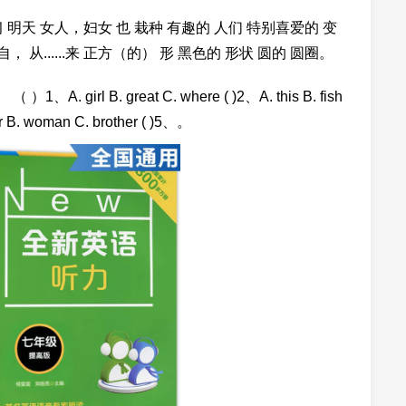
天 女人，妇女 也 栽种 有趣的 人们 特别喜爱的 变
 从......来 正方（的） 形 黑色的 形状 圆的 圆圈。
rl B. great C. where ( )2、A. this B. fish
er B. woman C. brother ( )5、。