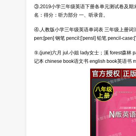
③.2019小学三年级英语下册各单元测试卷及
名：得分：听力部分 一、听录音。
④.人教版小学三年级英语单词表 三年级上册词汇 
pen:[pen] 钢笔 pencil:['pensl] 铅笔 pencil-case:[
⑤.(june)六月 jul.小姐 lady女士；溪 forest森林 
记本 chinese book语文书 english book英语书 