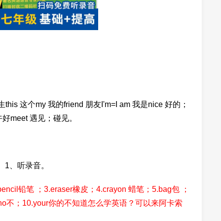
t 学生this 这个my 我的friend 朋友I'm=I am 我是nice 好的；
n 下午好meet 遇见；碰见。
 1、听录音。
l铅笔 ；3.eraser橡皮；4.crayon 蜡笔；5.bag包 ；
k书；9.no不；10.your你的不知道怎么学英语？可以来阿卡索