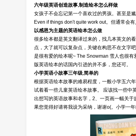
六年级英语创造故事,制造绘本怎么样做
女孩子不会忘记第一个喜欢过的男孩。甚至是尴尬的过去A girl wi
Even if things don't quite work ou
以感恩为主题的英语绘本怎么做
很多绘本都是英文翻译过来的，找几本英文的看
点，大了就可以复杂点，关键在构思不在文字吧Story p
是很有爱的绘本呢~ The Snowman 雪人
版英语绘本的话国内引进的并不多，您还可。
小学英语小故事三年级,简单的
根据英语绘本故事的难易程度，一般小学五六年
试着看一些儿童英语绘本故事。 应该找一些中英
出想写的英语故事和名字，2、一页画一幅关于故
果您觉得好请将我设为采纳，谢谢o(。小学一