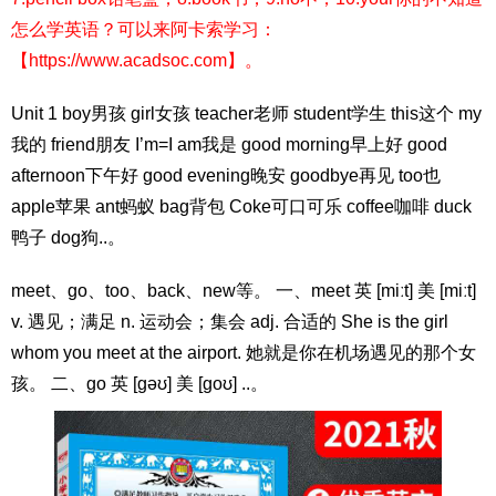
怎么学英语？可以来阿卡索学习：
【https://www.acadsoc.com】。
Unit 1 boy男孩 girl女孩 teacher老师 student学生 this这个 my
我的 friend朋友 I’m=I am我是 good morning早上好 good
afternoon下午好 good evening晚安 goodbye再见 too也
apple苹果 ant蚂蚁 bag背包 Coke可口可乐 coffee咖啡 duck
鸭子 dog狗..。
meet、go、too、back、new等。 一、meet 英 [miːt] 美 [miːt]
v. 遇见；满足 n. 运动会；集会 adj. 合适的 She is the girl
whom you meet at the airport. 她就是你在机场遇见的那个女
孩。 二、go 英 [ɡəʊ] 美 [ɡoʊ] ..。