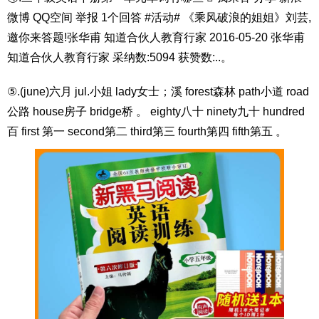
微博 QQ空间 举报 1个回答 #活动# 《乘风破浪的姐姐》刘芸,
邀你来答题!张华甫 知道合伙人教育行家 2016-05-20 张华甫
知道合伙人教育行家 采纳数:5094 获赞数:..。
⑤.(june)六月 jul.小姐 lady女士；溪 forest森林 path小道 road
公路 house房子 bridge桥 。 eighty八十 ninety九十 hundred
百 first 第一 second第二 third第三 fourth第四 fifth第五 。