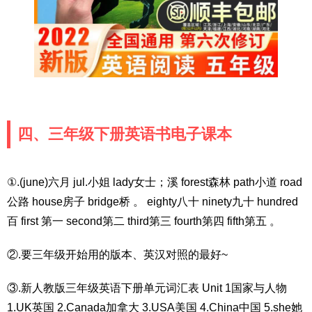
四、三年级下册英语书电子课本
①.(june)六月 jul.小姐 lady女士；溪 forest森林 path小道 road
公路 house房子 bridge桥 。 eighty八十 ninety九十 hundred
百 first 第一 second第二 third第三 fourth第四 fifth第五 。
②.要三年级开始用的版本、英汉对照的最好~
③.新人教版三年级英语下册单元词汇表 Unit 1国家与人物
1.UK英国 2.Canada加拿大 3.USA美国 4.China中国 5.she她