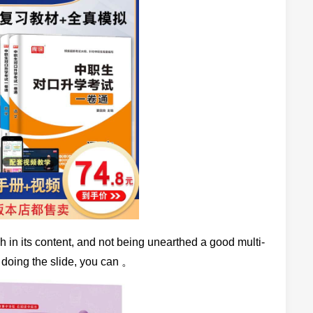
ch in its content, and not being unearthed a good multi-
, doing the slide, you can 。