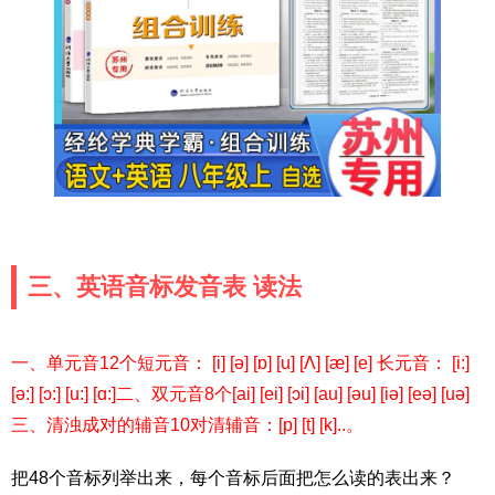
三、英语音标发音表 读法
一、单元音12个短元音： [i] [ə] [ɒ] [u] [Λ] [æ] [e] 长元音： [i:]
[ə:] [ɔ:] [u:] [ɑ:]二、双元音8个[ai] [ei] [ɔi] [au] [əu] [iə] [eə] [uə]
三、清浊成对的辅音10对清辅音：[p] [t] [k]..。
把48个音标列举出来，每个音标后面把怎么读的表出来？