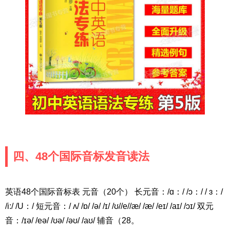
四、48个国际音标发音读法
英语48个国际音标表 元音（20个） 长元音：/ɑ：/ /ɔ：/ / ɜ：/
/i:/ /U：/ 短元音：/ ʌ/ /ɒ/ /ə/ /ɪ/ /ʊ//e//æ/ /æ/ /eɪ/ /aɪ/ /ɔɪ/ 双元
音：/ɪə/ /eə/ /ʊə/ /əʊ/ /aʊ/ 辅音（28。