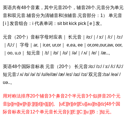
英语共有48个音素，其中元音20个，辅音28个.元音分为单元
音和双元音.辅音分为清辅音和浊辅音.元音部分：1） 单元音
[ i ] 发音组合：i 代表单词：sit bit kick pick [ e ] 发。
元音（20个）音标字母对应表｜ 长元音｜/ɑ:/｜/ ɜ:/｜/i:/｜/ɔ:/
｜/U:/｜ 字母｜ar,｜ir,er, ur,or｜ e,ea, ee｜or,ore,our,aw, oor,
｜oo, u,o｜ 短元音｜/ɪ/｜/ɒ/｜/ʊ/｜/ə/｜/ ʌ/｜/e/｜/æ..。
英语48个国际音标表 元音（20个） 长元音:/ɑ:/ /ɔ:/ / ɜ:/ /i:/ /U:/
短元音:/ ʌ/ /ɒ/ /ə/ /ɪ/ /ʊ//e//æ/ /æ/ /eɪ/ /aɪ/ /ɔɪ/ 双元音:/ɪə/ /eə/ /
ʊə..。
用对称法排序20个辅音3个鼻音2个半元音3个似拼音20个元
音[p][m][w][h][i:][t][d][n][j][r]。 [uE][tr][dr][Eu][au][ts][dz]48个国
际音标表元音12个单元音长元音[i:][E:][C:][u:][B：]短元。