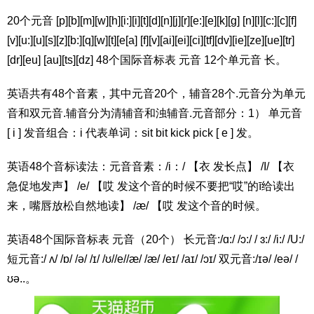
20个元音 [p][b][m][w][h][i:][i][t][d][n][j][r][e:][e][k][g] [n][l][c:][c][f]
[v][u:][u][s][z][b:][q][w][t][e[a] [f][v][ai][ei][ci][tf][dv][ie][ze][ue][tr]
[dr][eu] [au][ts][dz] 48个国际音标表 元音 12个单元音 长。
英语共有48个音素，其中元音20个，辅音28个.元音分为单元
音和双元音.辅音分为清辅音和浊辅音.元音部分：1） 单元音
[ i ] 发音组合：i 代表单词：sit bit kick pick [ e ] 发。
英语48个音标读法：元音音素：/i：/ 【衣 发长点】 /I/ 【衣
急促地发声】 /e/ 【哎 发这个音的时候不要把“哎”的ī给读出
来，嘴唇放松自然地读】 /æ/ 【哎 发这个音的时候。
英语48个国际音标表 元音（20个） 长元音:/ɑ:/ /ɔ:/ / ɜ:/ /i:/ /U:/
短元音:/ ʌ/ /ɒ/ /ə/ /ɪ/ /ʊ//e//æ/ /æ/ /eɪ/ /aɪ/ /ɔɪ/ 双元音:/ɪə/ /eə/ /
ʊə..。