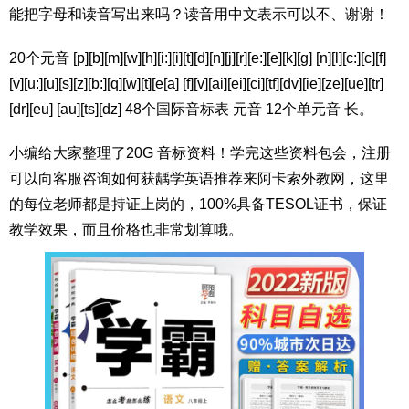
能把字母和读音写出来吗？读音用中文表示可以不、谢谢！
20个元音 [p][b][m][w][h][i:][i][t][d][n][j][r][e:][e][k][g] [n][l][c:][c][f]
[v][u:][u][s][z][b:][q][w][t][e[a] [f][v][ai][ei][ci][tf][dv][ie][ze][ue][tr]
[dr][eu] [au][ts][dz] 48个国际音标表 元音 12个单元音 长。
小编给大家整理了20G 音标资料！学完这些资料包会，注册
可以向客服咨询如何获龋学英语推荐来阿卡索外教网，这里
的每位老师都是持证上岗的，100%具备TESOL证书，保证
教学效果，而且价格也非常划算哦。