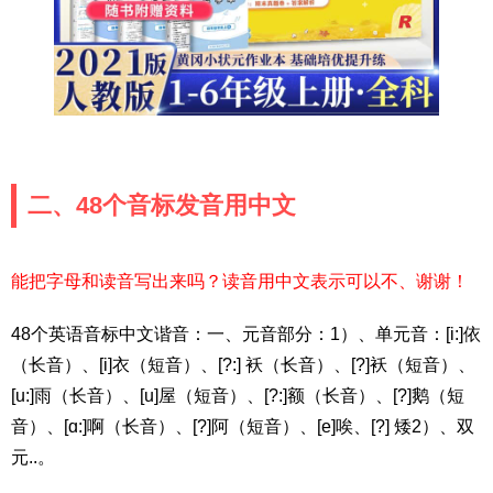
二、48个音标发音用中文
能把字母和读音写出来吗？读音用中文表示可以不、谢谢！
48个英语音标中文谐音：一、元音部分：1）、单元音：[i:]依
（长音）、[i]衣（短音）、[?:] 袄（长音）、[?]袄（短音）、
[u:]雨（长音）、[u]屋（短音）、[?:]额（长音）、[?]鹅（短
音）、[ɑ:]啊（长音）、[?]阿（短音）、[e]唉、[?] 矮2）、双
元..。