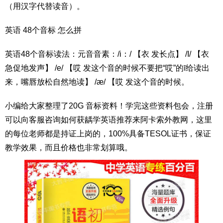
（用汉字代替读音）。
英语 48个音标 怎么拼
英语48个音标读法：元音音素：/i：/ 【衣 发长点】 /I/ 【衣
急促地发声】 /e/ 【哎 发这个音的时候不要把“哎”的ī给读出
来，嘴唇放松自然地读】 /æ/ 【哎 发这个音的时候。
小编给大家整理了20G 音标资料！学完这些资料包会，注册
可以向客服咨询如何获龋学英语推荐来阿卡索外教网，这里
的每位老师都是持证上岗的，100%具备TESOL证书，保证
教学效果，而且价格也非常划算哦。