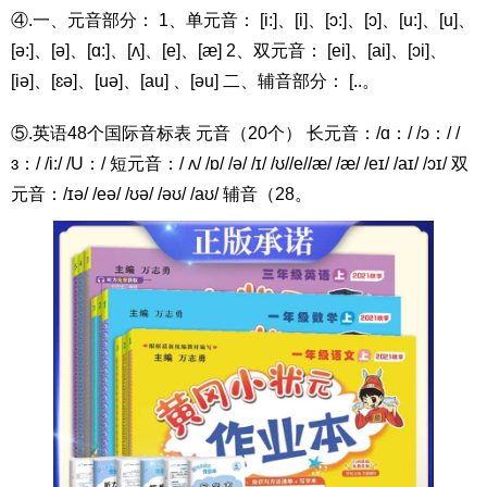
④.一、元音部分： 1、单元音： [i:]、[i]、[ɔ:]、[ɔ]、[u:]、[u]、
[ə:]、[ə]、[ɑ:]、[ʌ]、[e]、[æ] 2、双元音： [ei]、[ai]、[ɔi]、
[iə]、[ɛə]、[uə]、[au] 、[əu] 二、辅音部分： [..。
⑤.英语48个国际音标表 元音（20个） 长元音：/ɑ：/ /ɔ：/ /
ɜ：/ /i:/ /U：/ 短元音：/ ʌ/ /ɒ/ /ə/ /ɪ/ /ʊ//e//æ/ /æ/ /eɪ/ /aɪ/ /ɔɪ/ 双
元音：/ɪə/ /eə/ /ʊə/ /əʊ/ /aʊ/ 辅音（28。