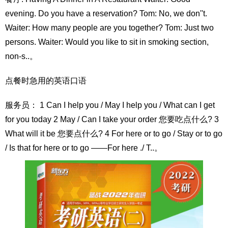
evening. Do you have a reservation? Tom: No, we don''t.
Waiter: How many people are you together? Tom: Just two
persons. Waiter: Would you like to sit in smoking section,
non-s..。
点餐时急用的英语口语
服务员： 1 Can I help you / May I help you / What can I get
for you today 2 May / Can I take your order 您要吃点什么? 3
What will it be 您要点什么? 4 For here or to go / Stay or to go
/ Is that for here or to go ——For here ./ T..。