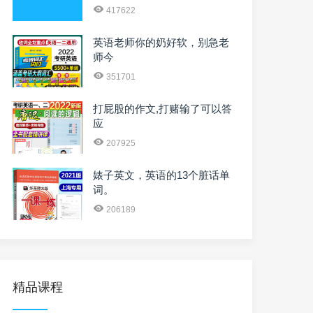
417622
英语老师你的奶好软，别急老
师今
351701
打屁股的作文,打赌输了可以答
应
207925
婊子英文，英语的13个脏话单
词。
206189
精品课程