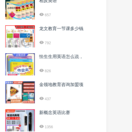
相反英语
657
龙文教育一节课多少钱
792
怯生生用英语怎么说，
826
金领地教育咨询加盟项
437
新概念英语比赛
1356