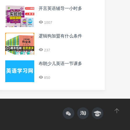
开言英语辅导一小时多
1007
逻辑狗加盟有什么条件
237
布朗少儿英语一节课多
850