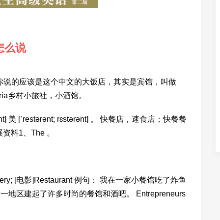
怎么说
nt，你说的应该是这个中文的大饭店，其实是宾馆，叫做
eria乡村小旅社，小酒馆。
 美 [ˈrestərənt; rɛstərənt] 。 快餐店，速食店；快餐餐
拓展资料1、The 。
; [美]eatery; [电影]Restaurant 例句： 我在一家小餐馆吃了炸鱼
e 实业家在这一地区建起了许多时尚的餐馆和酒吧。 Entrepreneurs