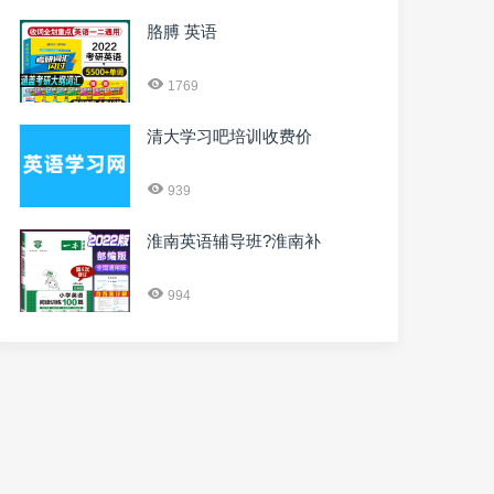
胳膊 英语
1769
清大学习吧培训收费价
939
淮南英语辅导班?淮南补
994