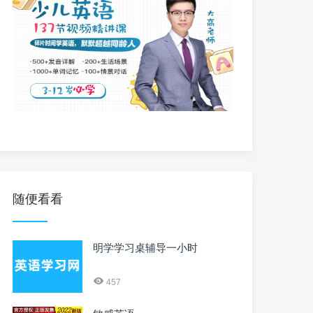
随便看看
明学学习桌辅导一小时
457