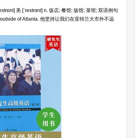
strɒnt] 美 [ˈrestrɑnt] n. 饭店; 餐馆; 饭馆; 菜馆; 双语例句
rant just outside of Atlanta. 他坚持让我们在亚特兰大市外不远