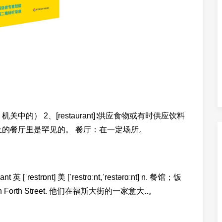
院、机关中的） 2、[restaurant]∶供应食物或有时供应饮料
上的餐厅里是罕见的。 餐厅：在一定场所。
restrɒnt] 美 [ˈrestrɑːnt,ˈrestərɑːnt] n. 餐馆；饭
ant in Forth Street. 他们在福斯大街的一家意大..。