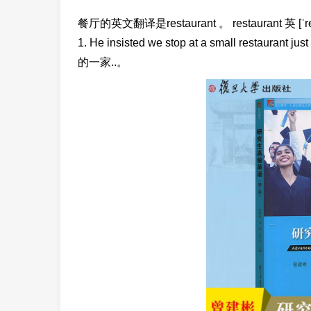
餐厅的英文翻译是restaurant 。 restaurant 英 [ˈre
1. He insisted we stop at a small restau
的一家..。