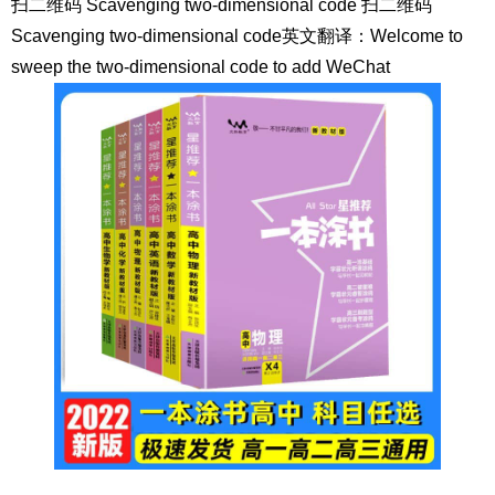
扫二维码 Scavenging two-dimensional code 扫二维码
Scavenging two-dimensional code英文翻译：Welcome to
sweep the two-dimensional code to add WeChat