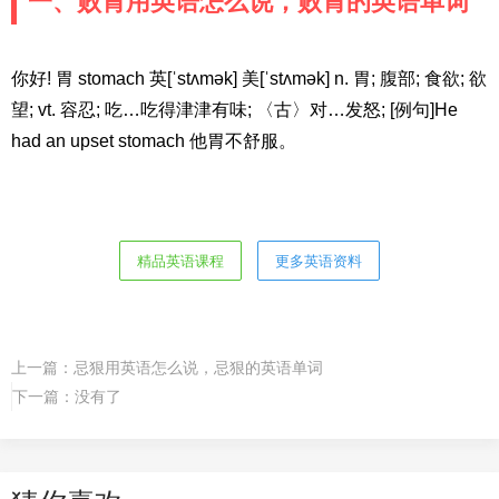
一、败胃用英语怎么说，败胃的英语单词
你好! 胃 stomach 英[ˈstʌmək] 美[ˈstʌmək] n. 胃; 腹部; 食欲; 欲
望; vt. 容忍; 吃…吃得津津有味; 〈古〉对…发怒; [例句]He
had an upset stomach 他胃不舒服。
精品英语课程
更多英语资料
上一篇：
忌狠用英语怎么说，忌狠的英语单词
下一篇：没有了