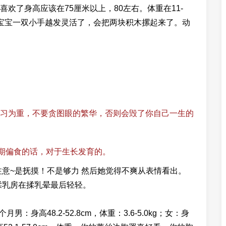
欢了身高应该在75厘米以上，80左右。体重在11-
活了宝宝一双小手越发灵活了，会把两块积木摞起来了。动
习为重，不要贪图眼的繁华，否则会毁了你自己一生的
长期偏食的话，对于生长发育的。
注意~是抚摸！不是够力 然后她觉得不爽从表情看出。
揉乳房在揉乳晕最后轻轻。
身高48.2-52.8cm，体重：3.6-5.0kg；女：身