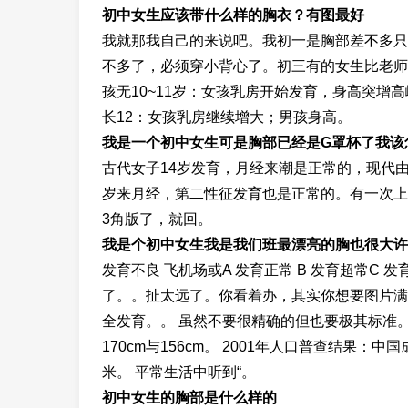
初中女生应该带什么样的胸衣？有图最好
我就那我自己的来说吧。我初一是胸部差不多只
不多了，必须穿小背心了。初三有的女生比老师
孩无10~11岁：女孩乳房开始发育，身高突增
长12：女孩乳房继续增大；男孩身高。
我是一个初中女生可是胸部已经是G罩杯了我该
古代女子14岁发育，月经来潮是正常的，现代由
岁来月经，第二性征发育也是正常的。有一次上
3角版了，就回。
我是个初中女生我是我们班最漂亮的胸也很大许多
发育不良 飞机场或A 发育正常 B 发育超常C 发育过度超常 
了。。扯太远了。你看着办，其实你想要图片满
全发育。。 虽然不要很精确的但也要极其标准。
170cm与156cm。 2001年人口普查结果：中
米。 平常生活中听到“。
初中女生的胸部是什么样的