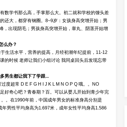
有数学书那么高，手掌那么大。初二就和学校的馒头差
的还大，都穿有钢圈。8~9岁：女孩身高突增开始；男
高峰，出现阴毛；男孩身高突增开始，睾丸、阴茎开始增
怎么办？
于生活水平，营养的提高，月经初潮年纪提前，11-12
课的时候 老师让我们小组讨论 我同桌回头后发现忘带
男生都让我下了学跟...
D E F G H I J K L M N O P Q 哦。。NO
足好奇心吧？青春期？百。可以从婴儿开始到青少年完
。。在1990年前，中国成年男女的标准身高分别是
国成年男性平均身高为1.697米，成年女性平均身高1.586