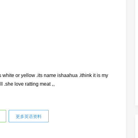
is white or yellow .its name ishaahua .ithink it is my
ll .she love ratting meat ,。
更多英语资料