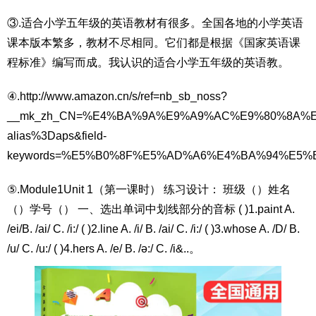
③.适合小学五年级的英语教材有很多。全国各地的小学英语
课本版本繁多，教材不尽相同。它们都是根据《国家英语课
程标准》编写而成。我认识的适合小学五年级的英语教。
④.http://www.amazon.cn/s/ref=nb_sb_noss?
__mk_zh_CN=%E4%BA%9A%E9%A9%AC%E9%80%8A%E7
alias%3Daps&field-
keywords=%E5%B0%8F%E5%AD%A6%E4%BA%94%E5
⑤.Module1Unit 1（第一课时） 练习设计： 班级（）姓名
（）学号（） 一、选出单词中划线部分的音标 ( )1.paint A.
/ei/B. /ai/ C. /i:/ ( )2.line A. /i/ B. /ai/ C. /i:/ ( )3.whose A. /D/ B.
/u/ C. /u:/ ( )4.hers A. /e/ B. /ə:/ C. /i&..。