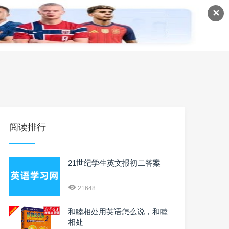
✕
语
英语课程
英语资料
阅读排行
21世纪学生英文报初二答案
21648
和睦相处用英语怎么说，和睦
相处