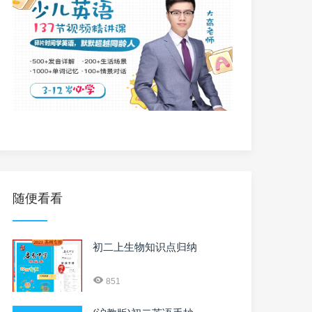
随便看看
初二上生物知识点归纳
851