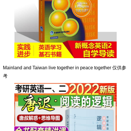
Mainland and Taiwan live together in peace together 仅供参
考