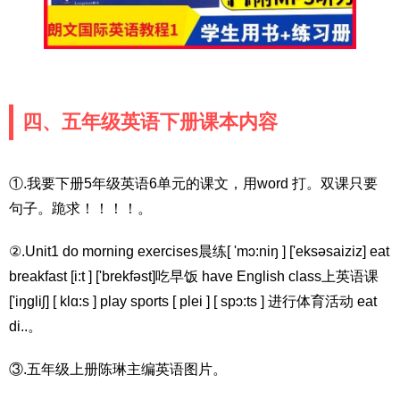
四、五年级英语下册课本内容
①.我要下册5年级英语6单元的课文，用word 打。双课只要
句子。跪求！！！！。
②.Unit1 do morning exercises晨练[ 'mɔ:niŋ ] ['eksəsaiziz] eat
breakfast [i:t ] ['brekfəst]吃早饭 have English class上英语课
['iŋgliʃ] [ klɑ:s ] play sports [ plei ] [ spɔ:ts ] 进行体育活动 eat
di..。
③.五年级上册陈琳主编英语图片。