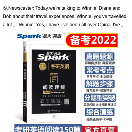
⑤.Newscaster: Today we're talking to Winnie, Diana and
Bob about their travel experiences. Winnie, you've travelled
a lot 。 Winnie: Yes, I have. I've been all over China. I've 。