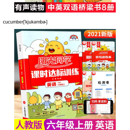
cucumber['kjukəmbɚ]