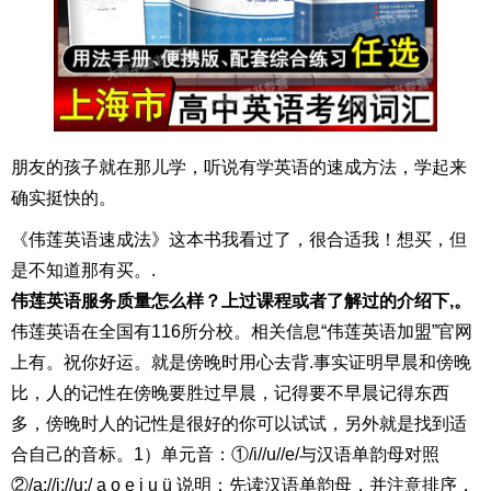
朋友的孩子就在那儿学，听说有学英语的速成方法，学起来
确实挺快的。
《伟莲英语速成法》这本书我看过了，很合适我！想买，但
是不知道那有买。.
伟莲英语服务质量怎么样？上过课程或者了解过的介绍下,。
伟莲英语在全国有116所分校。相关信息“伟莲英语加盟”官网
上有。祝你好运。就是傍晚时用心去背.事实证明早晨和傍晚
比，人的记性在傍晚要胜过早晨，记得要不早晨记得东西
多，傍晚时人的记性是很好的你可以试试，另外就是找到适
合自己的音标。1）单元音：①/i//u//e/与汉语单韵母对照
②/a://i://u:/ a o e i u ü 说明：先读汉语单韵母，并注意排序，