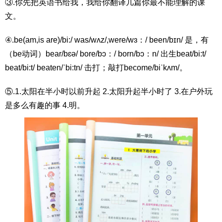
③.你先把英语书给我，我给你翻译几篇你最不能理解的课
文。
④.be(am,is are)/bi:/ was/wʌz/,were/wɜ：/ been/bɪn/ 是，有
（be动词）bear/bɛə/ bore/bɔ：/ born/bɔ：n/ 出生beat/bi:t/
beat/bi:t/ beaten/ˈbi:tn/ 击打；敲打become/biˈkʌm/。
⑤.1.太阳在半小时以前升起 2.太阳升起半小时了 3.在户外玩
是多么有趣的事 4.明。