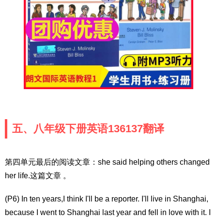
五、八年级下册英语136137翻译
第四单元最后的阅读文章：she said helping others changed
her life.这篇文章 。
(P6) In ten years,I think I'll be a reporter. I'll live in Shanghai,
because I went to Shanghai last year and fell in love with it. I