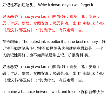
好记性不如烂笔头。 Write it down, or you will forget it.
好逸恶劳 （ hào yì wù láo ） 解 释 好：喜爱；逸：安逸；
恶：讨厌、憎恨。贪图安逸，厌恶劳动。 出 处 南朝·宋·范晔
《后汉书·郭玉传》：“其为疗也，有四难焉：自。
英语翻译：The palest ink is better than the best memory；好
记性不如烂笔头 好记性不如烂笔头这句话的意思就是：一个
人的记性再好，也不如用笔经常去记。扩展资料 类。
好逸恶劳 （ hào yì wù láo ） 解 释 好：喜爱；逸：安逸；
恶：讨厌、憎恨。贪图安逸，厌恶劳动。 出 处 南朝·宋·范晔
《后汉书·郭玉传》：“其为疗也，有四难焉：自。
combine a balance between work and leisure 祝你新年快乐