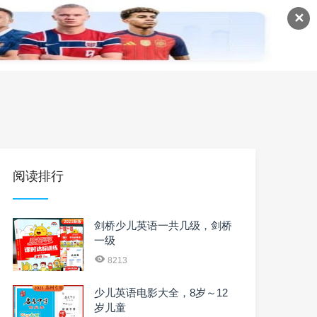
✕
语
英语课程
英语资料
阅读排行
剑桥少儿英语一共几级，剑桥
一级
8213
少儿英语电影大全，8岁～12
岁儿童