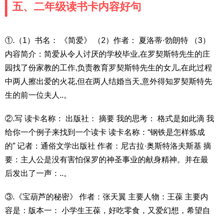
五、二年级读书卡内容好句
①.（1）书名： 《简爱》 （2）作者： 夏洛蒂·勃朗特 （3）
内容简介：简爱从令人讨厌的学校毕业,在罗契斯特先生的庄
园找了份家教的工作,负责教育罗契斯特先生的女儿,在此过程
中两人擦出爱的火花,但在两人结婚当天,意外得知罗契斯特先
生的前一位夫人..。
②.写 读卡名称： 出版社： 摘要 我的思考： 格式是如此滴 我
给你一个例子来找到一个读卡 读卡名称：“钢铁是怎样炼成
的” 记者：通俗文学出版社 作者：尼古拉·奥斯特洛夫斯基 摘
要：主人公是没有害怕保罗的神圣事业的献身精神。并在最
后发出了一声：..。
③.《宝葫芦的秘密》 作者：张天翼 主要人物：王葆 主要内
容是：版本一： 小学生王葆，好吃零食，又爱幻想，希望自