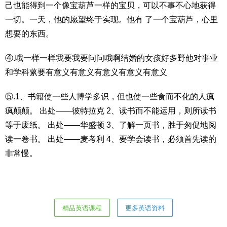
己也能得到一个像宝葫芦一样的宝贝，可以不事不心地获得
一切。一天，他的愿望终于实现。他有 了一个宝葫芦，心里
想要的东西。
④.哦一样一样我要我要问问哦啊结婚的女孩好多野他对事业
和学科蔂要有意义有意义有意义有意义有意义
⑤.1、书籍使一些人博学多识，但也使一些食而不化的人疯
疯颠颠。 出处——彼特拉克 2、读书而不能运用，则所读书
等于废纸。 出处——华盛顿 3、了解一页书，胜于匆促地阅
读一卷书。 出处——麦考利 4、要学会读书，必须首先读的
非常慢。
精品英语课程
更多英语资料