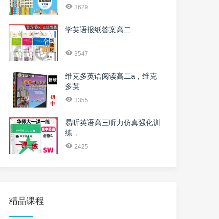
3629
学英语报纸答案高二
3547
维克多英语阅读高二a，维克
多英
3355
易听英语高三听力仿真强化训
练，
2425
精品课程