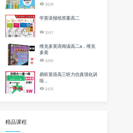
3629
学英语报纸答案高二
3547
维克多英语阅读高二a，维克
多英
3355
易听英语高三听力仿真强化训
练，
2425
精品课程