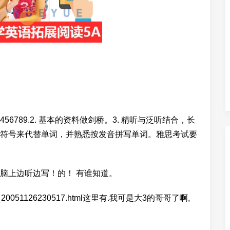
456789.2. 基本的资料做剑桥。3. 精听与泛听结合，长
符号来代替单词，并熟悉按发音拼写单词。雅思考试要
脑上边听边写！的！ 有谁知道。
511/Article_20051126230517.html这里有.我可是大3的哥哥了啊,