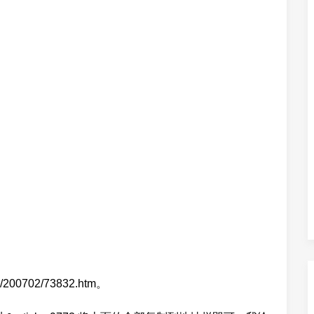
sc/200702/73832.htm。