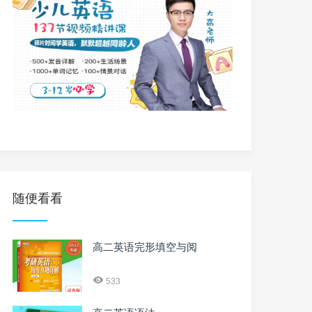
随便看看
高二英语完形填空与阅
533