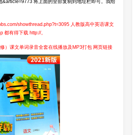
lb=学生园地&article=9773 将上面的全部复制到地址栏即可。我给
s.com/showthread.php?t=3095 人教版高中英语课文
.asp 都有得下载 http://。
修）课文单词录音全套在线播放及MP3打包 网页链接