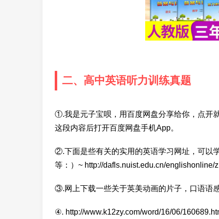
二、高中英语听力训练真题
①.我是元子宝呗，用百度网盘分享给你，点开就可以
这段内容后打开百度网盘手机App。
②.下面是些有关的实用的英语学习网址，可以
等：）~ http://dafls.nuist.edu.cn/englishonli
③.网上下载一些关于英美动画的片子，口语语
④. http://www.k12zy.com/word/16/06/160689.h