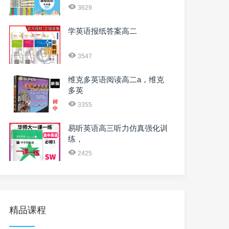
3629
学英语报纸答案高二
3547
维克多英语阅读高二a，维克
多英
3355
易听英语高三听力仿真强化训
练，
2425
精品课程