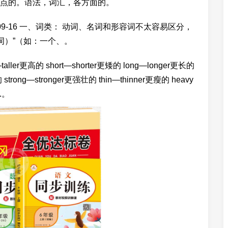
点的。语法，词汇，各方面的。
9-16 一、词类： 动词、名词和形容词不太容易区分，
词）”（如：一个、。
l—taller更高的 short—shorter更矮的 long—longer更长的
trong—stronger更强壮的 thin—thinner更瘦的 heavy
.。