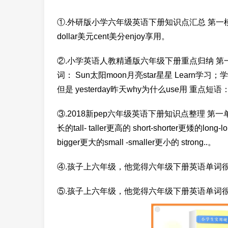
①.外研版小学六年级英语下册知识点汇总 第一模块 一
dollar美元cent美分enjoy享用。
②.小学英语人教精通版六年级下册重点归纳 第一单元Unit1 I
词： Sun太阳moon月亮star星星 Learn学习；学到w
但是 yesterday昨天why为什么use用 重点短语： 
③.2018新pep六年级英语下册知识点整理 第一单元 一
长的tall- taller更高的 short-shorter更矮的long
bigger更大的small -smaller更小的 strong..。
④.孩子上六年级，他觉得六年级下册英语单词
⑤.孩子上六年级，他觉得六年级下册英语单词