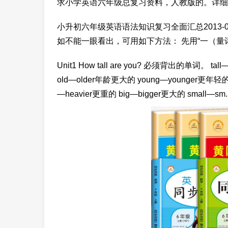
求小学英语六年级总复习资料，人教版的。详细
小升初六年级英语语法知识复习全面汇总2013-0
如不能一眼看出，可用如下方法： 先用“一（量
Unit1 How tall are you? 必须背出的单词。 tal
old—older年龄更大的 young—younger更年轻的 s
—heavier更重的 big—bigger更大的 small—sm.