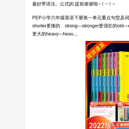
最好带语法。公式的.提前谢谢啦~！~！~
PEP小学六年级英语下册第一单元重点句型及词汇 第一单
shorter更矮的 strong—stronger更强壮的old
更大的heavy—heav..。