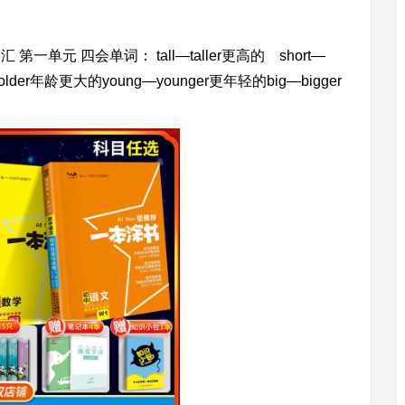
元 四会单词： tall—taller更高的 short—
—older年龄更大的young—younger更年轻的big—bigger