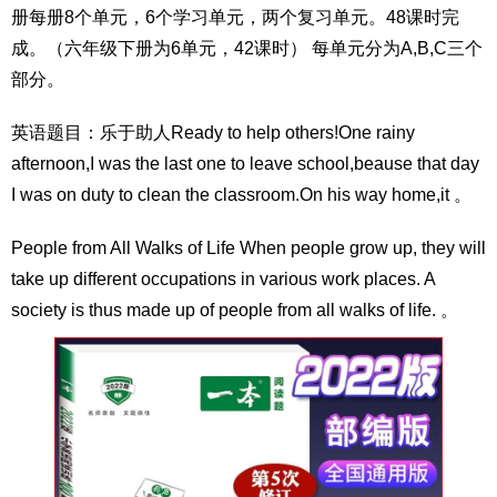
册每册8个单元，6个学习单元，两个复习单元。48课时完
成。（六年级下册为6单元，42课时） 每单元分为A,B,C三个
部分。
英语题目：乐于助人Ready to help others!One rainy
afternoon,I was the last one to leave school,beause that day
I was on duty to clean the classroom.On his way home,it 。
People from All Walks of Life When people grow up, they will
take up different occupations in various work places. A
society is thus made up of people from all walks of life. 。