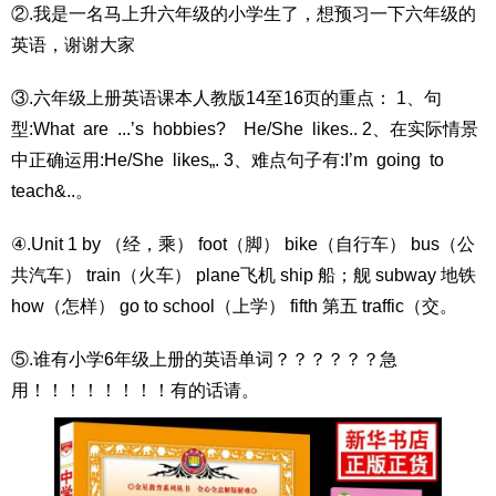
②.我是一名马上升六年级的小学生了，想预习一下六年级的
英语，谢谢大家
③.六年级上册英语课本人教版14至16页的重点： 1、句
型:What are ...’s hobbies? He/She likes.. 2、在实际情景
中正确运用:He/She likes„. 3、难点句子有:I’m going to
teach&..。
④.Unit 1 by （经，乘） foot（脚） bike（自行车） bus（公
共汽车） train（火车） plane飞机 ship 船；舰 subway 地铁
how（怎样） go to school（上学） fifth 第五 traffic（交。
⑤.谁有小学6年级上册的英语单词？？？？？？急
用！！！！！！！！有的话请。