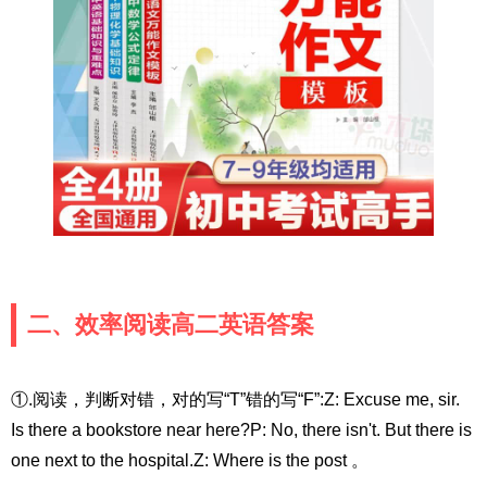
二、效率阅读高二英语答案
①.阅读，判断对错，对的写“T”错的写“F”:Z: Excuse me, sir.
Is there a bookstore near here?P: No, there isn't. But there is
one next to the hospital.Z: Where is the post 。