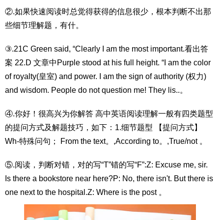
②.如果快速阅读时总觉得获得的信息很少，根本判断不出那
些细节理解题，有什。
③.21C Green said, “Clearly I am the most important.看出答
案 22.D 文章中Purple stood at his full height. “I am the color
of royalty(皇室) and power. I am the sign of authority (权力)
and wisdom. People do not question me! They lis..。
④.你好！很高兴为你解答 高中英语阅读理解一般有四类题型
的提问方式及解题技巧，如下：1.细节题型 【提问方式】
Wh-特殊问句； From the text。,According to。,True/not 。
⑤.阅读，判断对错，对的写“T”错的写“F”:Z: Excuse me, sir.
Is there a bookstore near here?P: No, there isn't. But there is
one next to the hospital.Z: Where is the post 。