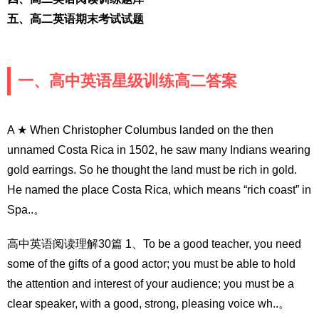
五、高二英语期末考试试题
一、高中英语星级训练高二答案
A ★ When Christopher Columbus landed on the then
unnamed Costa Rica in 1502, he saw many Indians wearing
gold earrings. So he thought the land must be rich in gold.
He named the place Costa Rica, which means “rich coast” in
Spa..。
高中英语阅读理解30篇 1、To be a good teacher, you need
some of the gifts of a good actor; you must be able to hold
the attention and interest of your audience; you must be a
clear speaker, with a good, strong, pleasing voice wh..。