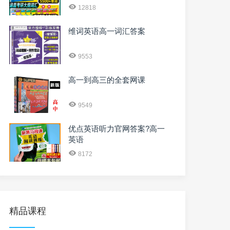
12818
维词英语高一词汇答案
9553
高一到高三的全套网课
9549
优点英语听力官网答案?高一
英语
8172
精品课程