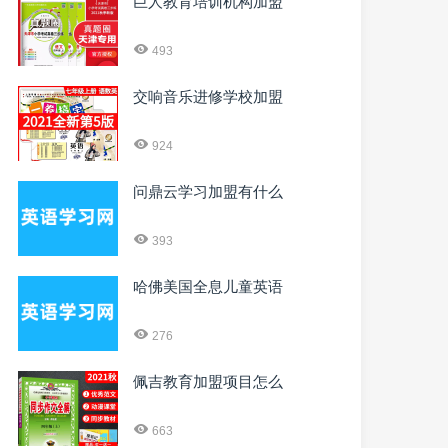
巨人教育培训机构加盟
493
交响音乐进修学校加盟
924
问鼎云学习加盟有什么
393
哈佛美国全息儿童英语
276
佩吉教育加盟项目怎么
663