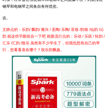
钢琴和电钢琴之间各自有何优劣。
吉。
文静点的：乐韵/ 飘韵/ 雅兴 / 圣陶/ 乐陶/ 音致 /韵致 /仙韵 /沁
韵 就这些字眼组合一下吧 抢眼流行点的：乐动 / 乐跃 / 轻韵 /
汇乐 /汇韵 /致乐 虽然有不少学生了，但我也想有自己的琴
行，您看看喜欢哪个？祝乐韵飘扬。