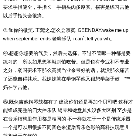
要求手指健全，手指长，手指头肉多厚实。损害是练习吉他
以后手指头会很痛。
③.fir.你的微笑. 王菀之.怎么会寂寞. GEENDAY.wake me up
when september ends 老鹰乐队.i can`t tell you wh。
④.想想你想要的气质，然后去选择。不过不管哪一种都是要
练习的，所以如果想学就别怕吃苦。但是也有专业和不专业
之分，弱国要求不那么高就当业余带好的话，就没那么痛苦
了还能自得其乐。我妹妹就在学钢琴他又很想学架子鼓，***
妈在学吉他。
⑤.既然吉他钢琴鼓都有了 建议你们还是再加个贝司吧 这样才
能组成完整的四大件乐队 钢琴和键盘其实没多大区别 至少是
在音乐结构里作用都是相同的 不一样就在于一个是传统乐器
一个是可以用很多不同音色来渲染音乐色彩的高科技玩意儿
就相当于在你的..。