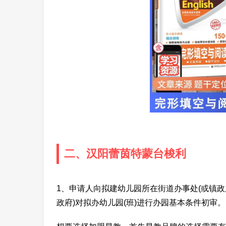
二、汉阳蕾茵特蒙台梭利
1、申请人向拟建幼儿园所在街道办事处(或镇政
政府)对拟办幼儿园(班)进行办园基本条件初审。