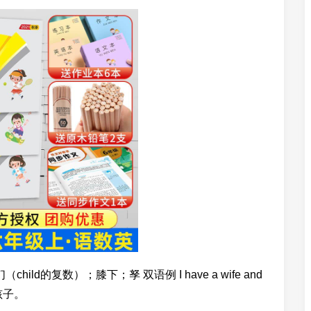
.儿童；孩子们（child的复数）；膝下；孥 双语例 I have a wife and
的孩子。