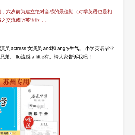
型期，六岁前为建立绝对音感的最佳期（对学英语也是相
与之交流或听英语歌，。
or男演员 actress 女演员 and和 angry生气。 小学英语毕业
、 flu流感 a little有。请大家告诉我吧！